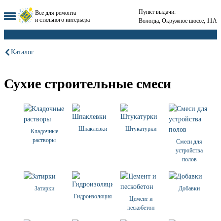
Пункт выдачи:
Все для ремонта
и стильного интерьера
Вологда, Окружное шоссе, 11А
Каталог
Сухие строительные смеси
Шпаклевки
Штукатурки
Кладочные
растворы
Смеси для
устройства
полов
Затирки
Добавки
Гидроизоляция
Цемент и
пескобетон