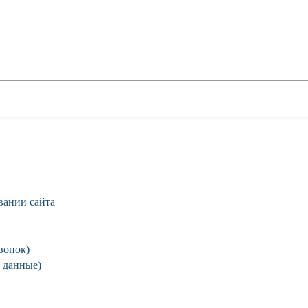
вании сайта
вонок)
 данные)