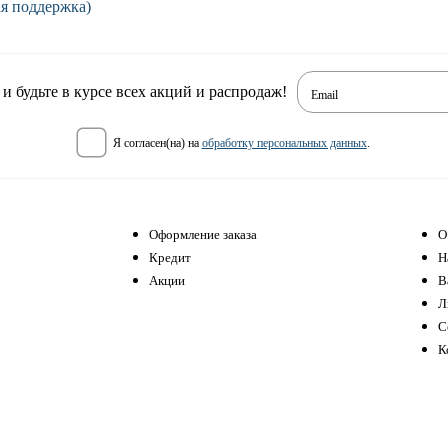
ая поддержка)
 будьте в курсе всех акций и распродаж!
Email
я согласен(на) на
обработку персональных данных
.
Оформление заказа
О
Кредит
Н
Акции
В
Л
С
К