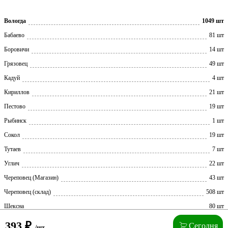
Вологда
1049 шт
Бабаево
81 шт
Боровичи
14 шт
Грязовец
49 шт
Кадуй
4 шт
Кириллов
21 шт
Пестово
19 шт
Рыбинск
1 шт
Сокол
19 шт
Тутаев
7 шт
Углич
22 шт
Череповец (Магазин)
43 шт
Череповец (склад)
508 шт
Шексна
80 шт
393
₽
Сегодня
/шт