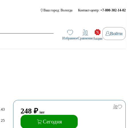
Ваш город:
Вологда
Контакт-центр:
+7-800-302-14-02
Войти
Избранное
Сравнение
Акции
248
₽
143
/шт
25
Сегодня