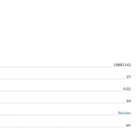
10885143
25
0.02
64
Builder
шт