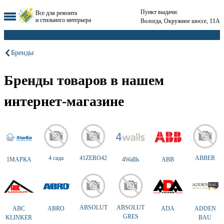
Пункт выдачи:
Все для ремонта
и стильного интерьера
Вологда, Окружное шоссе, 11А
Бренды
Бренды товаров в нашем
интернет-магазине
4 сада
41ZERO42
ABBER
1МАРКА
4Wallls
ABB
ABSOLUT
ABSOLUT
ABC
ABRO
ADA
ADDEN
GRES
KLINKER
BAU