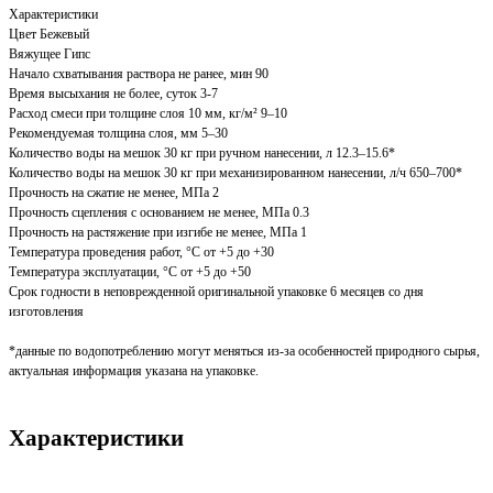
Характеристики
Цвет Бежевый
Вяжущее Гипс
Начало схватывания раствора не ранее, мин 90
Время высыхания не более, суток 3-7
Расход смеси при толщине слоя 10 мм, кг/м² 9–10
Рекомендуемая толщина слоя, мм 5–30
Количество воды на мешок 30 кг при ручном нанесении, л 12.3–15.6*
Количество воды на мешок 30 кг при механизированном нанесении, л/ч 650–700*
Прочность на сжатие не менее, МПа 2
Прочность сцепления с основанием не менее, МПа 0.3
Прочность на растяжение при изгибе не менее, МПа 1
Температура проведения работ, °С от +5 до +30
Температура эксплуатации, °С от +5 до +50
Срок годности в неповрежденной оригинальной упаковке 6 месяцев со дня
изготовления
*данные по водопотреблению могут меняться из-за особенностей природного сырья,
актуальная информация указана на упаковке.
Характеристики