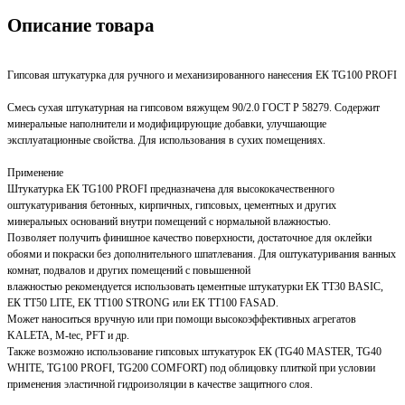
Описание товара
Гипсовая штукатурка для ручного и механизированного нанесения ЕК TG100 PROFI
Смесь сухая штукатурная на гипсовом вяжущем 90/2.0 ГОСТ Р 58279. Содержит
минеральные наполнители и модифицирующие добавки, улучшающие
эксплуатационные свойства. Для использования в сухих помещениях.
Применение
Штукатурка ЕК TG100 PROFI предназначена для высококачественного
оштукатуривания бетонных, кирпичных, гипсовых, цементных и других
минеральных оснований внутри помещений с нормальной влажностью.
Позволяет получить финишное качество поверхности, достаточное для оклейки
обоями и покраски без дополнительного шпатлевания. Для оштукатуривания ванных
комнат, подвалов и других помещений с повышенной
влажностью рекомендуется использовать цементные штукатурки ЕК ТТ30 BASIC,
ЕК ТТ50 LITE, ЕК ТТ100 STRONG или ЕК ТТ100 FASAD.
Может наноситься вручную или при помощи высокоэффективных агрегатов
KALETA, M-tec, PFT и др.
Также возможно использование гипсовых штукатурок ЕК (TG40 MASTER, TG40
WHITE, TG100 PROFI, TG200 COMFORT) под облицовку плиткой при условии
применения эластичной гидроизоляции в качестве защитного слоя.