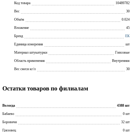
Код товара
10489782
Вес
30
Объём
0.024
Вложение
45
Бренд
ЕК
Единица измерения
шт
Материал штукатурки
Гипсовые
Область применения
Внутренняя
Вес смеси кг/л
30
Остатки товаров по филиалам
Вологда
4388 шт
Бабаево
0 шт
Боровичи
32 шт
Грязовец
0 шт