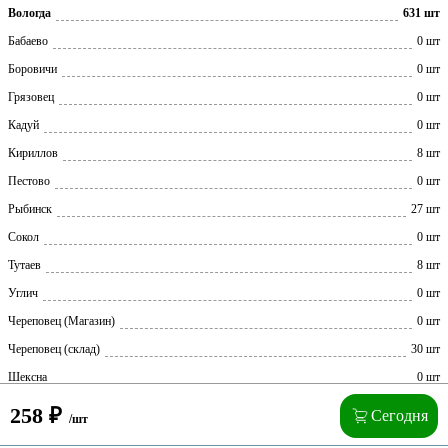
Вологда
631 шт
Бабаево
0 шт
Боровичи
0 шт
Грязовец
0 шт
Кадуй
0 шт
Кириллов
8 шт
Пестово
0 шт
Рыбинск
27 шт
Сокол
0 шт
Тутаев
8 шт
Углич
0 шт
Череповец (Магазин)
0 шт
Череповец (склад)
30 шт
Шексна
0 шт
258
₽
Сегодня
/шт