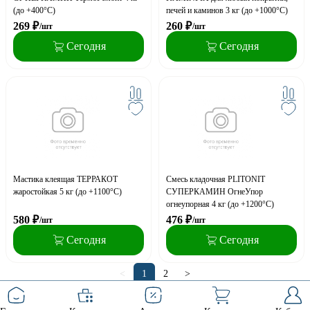
(до +400°С)
печей и каминов 3 кг (до +1000°С)
269
₽
260
₽
/шт
/шт
Сегодня
Сегодня
Мастика клеящая ТЕРРАКОТ
Смесь кладочная PLITONIT
жаростойкая 5 кг (до +1100°С)
СУПЕРКАМИН ОгнеУпор
огнеупорная 4 кг (до +1200°С)
580
₽
476
₽
/шт
/шт
Сегодня
Сегодня
<
1
2
>