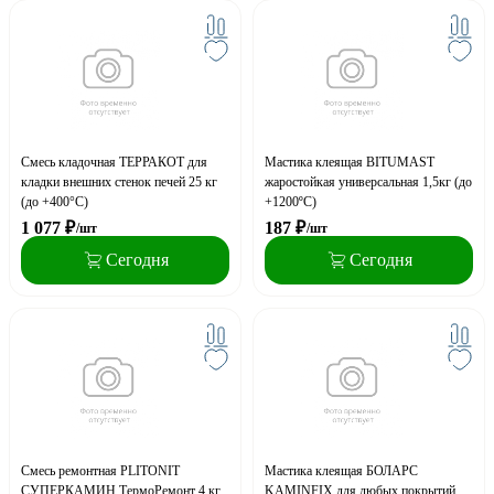
Смесь кладочная ТЕРРАКОТ для
Мастика клеящая BITUMAST
кладки внешних стенок печей 25 кг
жаростойкая универсальная 1,5кг (до
(до +400°С)
+1200ºС)
1 077
₽
187
₽
/шт
/шт
Сегодня
Сегодня
Смесь ремонтная PLITONIT
Мастика клеящая БОЛАРС
СУПЕРКАМИН ТермоРемонт 4 кг
KAMINFIX для любых покрытий,