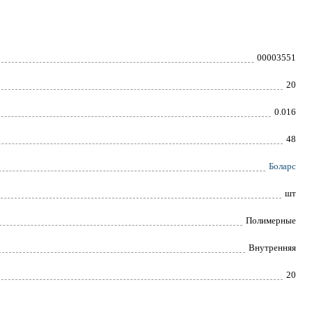
00003551
20
0.016
48
Боларс
шт
Полимерные
Внутренняя
20