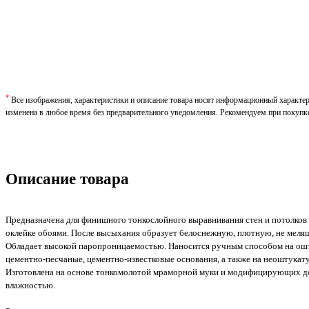
*
Все изображения, характеристики и описание товара носят информационный характе
изменена в любое время без предварительного уведомления. Рекомендуем при покупк
Описание товара
Предназначена для финишного тонкослойного выравнивания стен и потолков 
оклейке обоями. После высыхания образует белоснежную, плотную, не меля
Обладает высокой паропроницаемостью. Наносится ручным способом на ошту
цементно-песчаные, цементно-известковые основания, а также на неоштука
Изготовлена на основе тонкомолотой мраморной муки и модифицирующих до
влажностью.