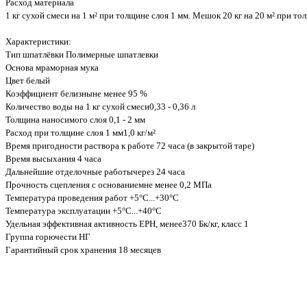
Расход материала
1 кг сухой смеси на 1 м² при толщине слоя 1 мм. Мешок 20 кг на 20 м² при то
Характеристики:
Тип шпатлёвки Полимерные шпатлевки
Основа мраморная мука
Цвет белый
Коэффициент белизныне менее 95 %
Количество воды на 1 кг сухой смеси0,33 - 0,36 л
Толщина наносимого слоя 0,1 - 2 мм
Расход при толщине слоя 1 мм1,0 кг/м²
Время пригодности раствора к работе 72 часа (в закрытой таре)
Время высыхания 4 часа
Дальнейшие отделочные работычерез 24 часа
Прочность сцепления с основаниемне менее 0,2 МПа
Температура проведения работ +5°С...+30°С
Температура эксплуатации +5°С...+40°С
Удельная эффективная активность ЕРН, менее370 Бк/кг, класс 1
Группа горючести НГ
Гарантийный срок хранения 18 месяцев