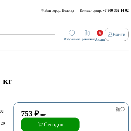
Ваш город:
Вологда
Контакт-центр:
+7-800-302-14-02
Войти
Избранное
Сравнение
Акции
 кг
753
₽
551
/шт
20
Сегодня