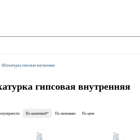
Штукатурка гипсовая внутренняя
атурка гипсовая внутренняя
опулярности
По наличию
По названию
По цене