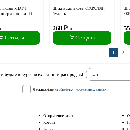
 гипсовая КНАУФ
Штукатурка гипсовая СТАРАТЕЛИ
Шту
иверсальная 5 кг ПЭ
белая 5 кг
PRE
268
₽
55
т
/шт
Сегодня
Сегодня
<
1
2
 будьте в курсе всех акций и распродаж!
Email
я согласен(на) на
обработку персональных данных
.
Оформление заказа
О
Кредит
Н
Акции
В