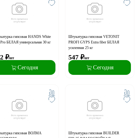
катурка гипсовая HANDS White
Штукатурка гипсовая VETONIT
 Pro БЕЛАЯ универсальная 30 кг
PROFI GYPS Extra fiber БЕЛАЯ
усиленная 25 кг
2
₽
547
₽
/шт
/шт
Сегодня
Сегодня
катурка гипсовая ВОЛМА
Штукатурка гипсовая BUILDER