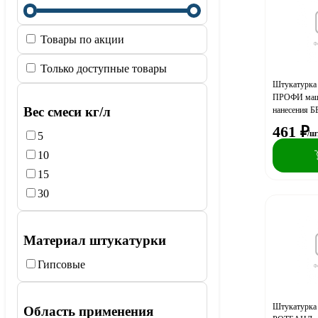
Товары по акции
Только доступные товары
Штукатурка
ПРОФИ маши
Вес смеси кг/л
нанесения Б
461
₽
/ш
5
10
15
30
Материал штукатурки
Гипсовые
Штукатурка
Область применения