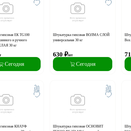
 гипсовая ЕК TG100
Штукатурка гипсовая ВОЛМА СЛОЙ
Шту
нного и ручного
универсальная 30 кг
Box
ЕЛАЯ 30 кг
630
₽
71
т
/шт
Сегодня
Сегодня
 гипсовая КНАУФ
Штукатурка гипсовая ОСНОВИТ
Шту