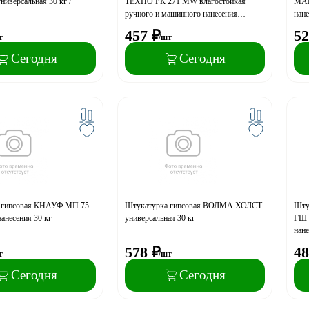
версальная 30 кг /
ТЕХНО РК 271 МW влагостойкая
МАК
ручного и машинного нанесения
нане
БЕЛАЯ 30 кг
457
₽
52
т
/шт
Сегодня
Сегодня
 гипсовая КНАУФ МП 75
Штукатурка гипсовая ВОЛМА ХОЛСТ
Шту
анесения 30 кг
универсальная 30 кг
ГШ-
нане
578
₽
48
т
/шт
Сегодня
Сегодня