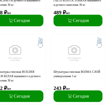
СИМУМ ручного и машинного
ГШ-35 ВЛАГОСТОЙКАЯ машинного
сения 30 кг
и ручного нанесения 30 кг
8
₽
489
₽
/шт
/шт
Сегодня
Сегодня
катурка гипсовая BUILDER
Штукатурка гипсовая ВОЛМА СЛОЙ
30 БЕЛАЯ машинного и ручного
универсальная 5 кг
сения 30 кг
2
₽
243
₽
/шт
/шт
Сегодня
Сегодня