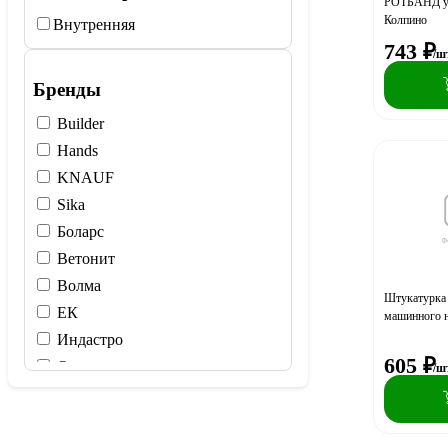
РОТБАНД уни
Колпино
Внутренняя
743
₽
/ш
Бренды
Builder
Hands
KNAUF
Sika
Боларс
Ветонит
Волма
Штукатурка
ЕК
машинного н
Индастро
605
₽
Основит
/ш
Пирамида
Старатели