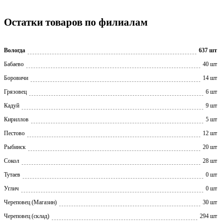
Остатки товаров по филиалам
Вологда
637 шт
Бабаево
40 шт
Боровичи
14 шт
Грязовец
6 шт
Кадуй
9 шт
Кириллов
5 шт
Пестово
12 шт
Рыбинск
20 шт
Сокол
28 шт
Тутаев
0 шт
Углич
0 шт
Череповец (Магазин)
30 шт
Череповец (склад)
294 шт