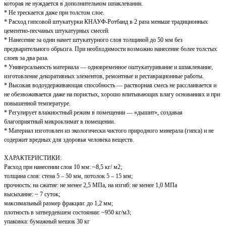
которая не нуждается в дополнительном шпаклевании.
* Не трескается даже при толстом слое.
* Расход гипсовой штукатурки КНАУФ-Ротбанд в 2 раза меньше традиционных
цементно-песчаных штукатурных смесей.
* Нанесение за один намет штукатурного слоя толщиной до 50 мм без
предварительного обрызга. При необходимости возможно нанесение более толстых
слоев за два раза.
* Универсальность материала — одновременное оштукатуривание и шпаклевание,
изготовление декоративных элементов, ремонтные и реставрационные работы.
* Высокая водоудерживающая способность — растворная смесь не расслаивается и
не обезвоживается даже на пористых, хорошо впитывающих влагу основаниях и при
повышенной температуре.
* Регулирует влажностный режим в помещении — «дышит», создавая
благоприятный микроклимат в помещении.
* Материал изготовлен из экологически чистого природного минерала (гипса) и не
содержит вредных для здоровья человека веществ.
ХАРАКТЕРИСТИКИ:
Расход при нанесении слоя 10 мм: ~8,5 кг/ м2;
толщина слоя: стена 5 – 50 мм, потолок 5 – 15 мм;
прочность: на сжатие: не менее 2,5 МПа, на изгиб: не менее 1,0 МПа
высыхание: ~ 7 суток;
максимальный размер фракции: до 1,2 мм;
плотность в затвердевшем состоянии: ~950 кг/м3;
упаковка: бумажный мешок 30 кг