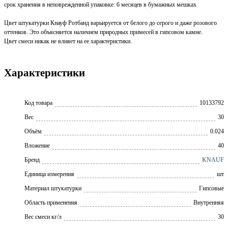
срок хранения в неповрежденной упаковке: 6 месяцев в бумажных мешках
Цвет штукатурки Кнауф Ротбанд варьируется от белого до серого и даже розового
оттенков. Это объясняется наличием природных примесей в гипсовом камне.
Цвет смеси никак не влияет на ее характеристики.
Характеристики
Код товара
10133792
Вес
30
Объём
0.024
Вложение
40
Бренд
KNAUF
Единица измерения
шт
Материал штукатурки
Гипсовые
Область применения
Внутренняя
Вес смеси кг/л
30