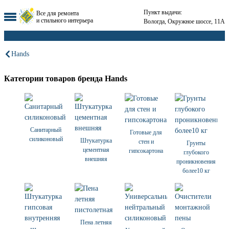
Пункт выдачи:
Все для ремонта
и стильного интерьера
Вологда, Окружное шоссе, 11А
Hands
Категории товаров бренда Hands
Санитарный
Готовые для
силиконовый
Штукатурка
стен и
Грунты
цементная
гипсокартона
глубокого
внешняя
проникновения
более10 кг
Пена летняя