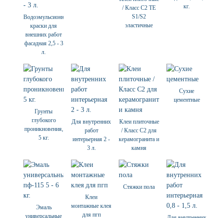
кг.
/ Класс С2 ТЕ
S1/S2
Водоэмульсионные
эластичные
краски для
внешних работ
фасадная 2,5 - 3
л.
Сухие
цементные
Грунты
глубокого
Для внутренних
Клеи плиточные
проникновения,
работ
/ Класс С2 для
5 кг.
интерьерная 2 -
керамогранита и
3 л.
камня
Стяжки пола
Клеи
монтажные клея
Эмаль
для пгп
универсальные
Для внутренних