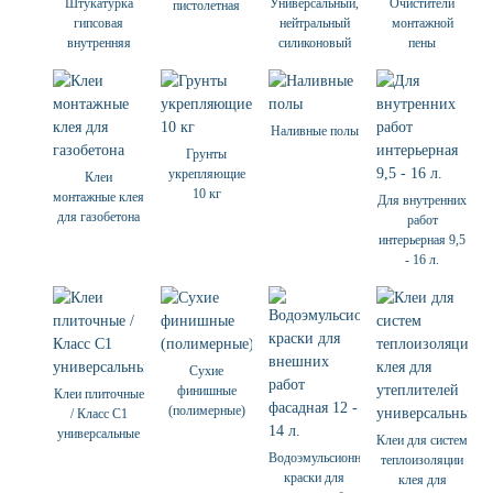
Штукатурка
Универсальный,
Очистители
пистолетная
гипсовая
нейтральный
монтажной
внутренняя
силиконовый
пены
Наливные полы
Грунты
укрепляющие
Клеи
10 кг
монтажные клея
Для внутренних
для газобетона
работ
интерьерная 9,5
- 16 л.
Сухие
финишные
Клеи плиточные
(полимерные)
/ Класс С1
универсальные
Клеи для систем
Водоэмульсионные
теплоизоляции
краски для
клея для