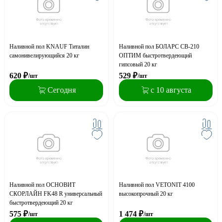
Наливной пол KNAUF Титалин
Наливной пол БОЛАРС СВ-210
самонивелирующийся 20 кг
ОПТИМ быстротвердеющий
гипсовый 20 кг
620
₽
529
₽
/шт
/шт
Сегодня
с 10 августа
Наливной пол ОСНОВИТ
Наливной пол VETONIT 4100
СКОРЛАЙН FK48 R универсальный
высокопрочный 20 кг
быстротвердеющий 20 кг
575
₽
1 474
₽
/шт
/шт