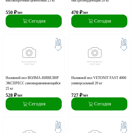
высокопрочный цементный 25 кг
быстротвердеющий 20 кг
550
₽
470
₽
/шт
/шт
Сегодня
Сегодня
Наливной пол ВОЛМА-НИВЕЛИР
Наливной пол VETONIT FAST 4000
ЭКСПРЕСС самовыравнивающийся
универсальный 20 кг
25 кг
528
₽
727
₽
/шт
/шт
Сегодня
Сегодня