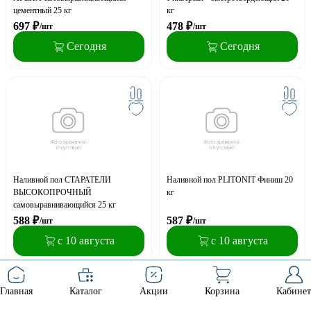
цементный 25 кг
кг
697
₽
478
₽
/шт
/шт
Сегодня
Сегодня
Наливной пол СТАРАТЕЛИ
Наливной пол PLITONIT Финиш 20
ВЫСОКОПРОЧНЫЙ
кг
самовыравнивающийся 25 кг
588
₽
587
₽
/шт
/шт
с 10 августа
с 10 августа
Главная
Каталог
Акции
Корзина
Кабинет