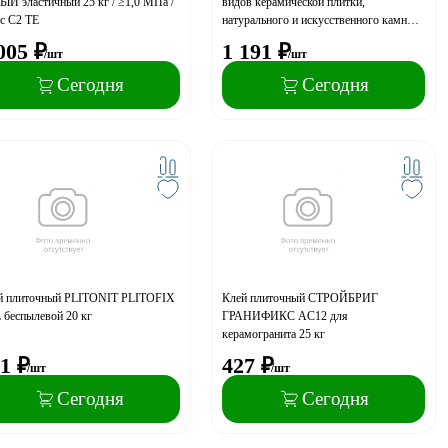
Й эластичный 25 кг / ≥1,0 МПа /
видов керамической плитки,
с С2 TE
натурального и искусственного камня
25 кг
005
₽
1 191
₽
/шт
/шт
Сегодня
Сегодня
й плиточный PLITONIT PLITOFIX
Клей плиточный СТРОЙБРИГ
 беспылевой 20 кг
ГРАНИФИКС AC12 для
керамогранита 25 кг
1
₽
427
₽
/шт
/шт
Сегодня
Сегодня