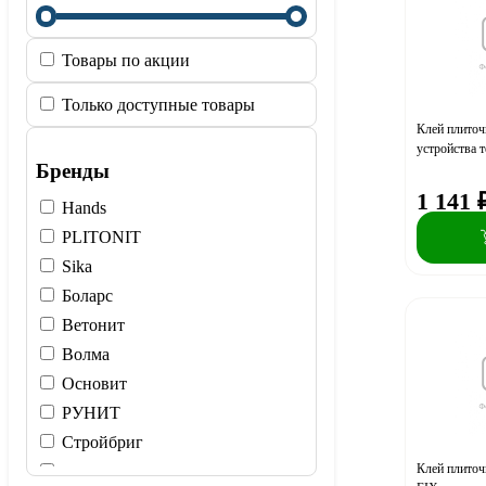
Товары по акции
Только доступные товары
Клей плито
устройства 
Бренды
1 141
Hands
PLITONIT
Sika
Боларс
Ветонит
Волма
Основит
РУНИТ
Стройбриг
Клей плит
церезит