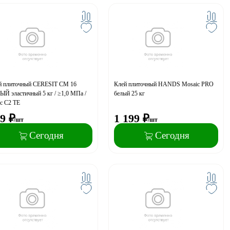
й плиточный CERESIT CM 16
Клей плиточный HANDS Mosaic PRO
Й эластичный 5 кг / ≥1,0 МПа /
белый 25 кг
с С2 TE
9
₽
1 199
₽
/шт
/шт
Сегодня
Сегодня