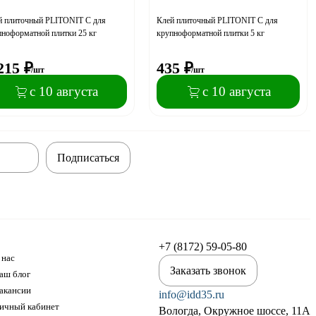
й плиточный PLITONIT C для
Клей плиточный PLITONIT C для
пноформатной плитки 25 кг
крупноформатной плитки 5 кг
215
₽
435
₽
/шт
/шт
с 10 августа
с 10 августа
Подписаться
+7 (8172) 59-05-80
 нас
Заказать звонок
аш блог
акансии
info@idd35.ru
ичный кабинет
Вологда, Окружное шоссе, 11А