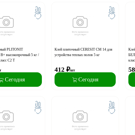
чный PLITONIT
Клей плиточный CERESIT CM 14 для
Кле
+ высокопрочный 5 кг /
устройства теплых полов 5 кг
БЕЛЫ
класс С2 T
клас
412
₽
58
т
/шт
Сегодня
Сегодня