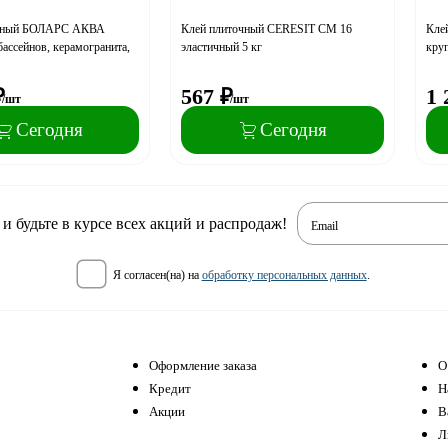
очный БОЛАРС АКВА
Клей плиточный CERESIT CM 16
Кле
ссейнов, керамогранита,
эластичный 5 кг
кру
₽
567
₽
1 
/шт
/шт
Сегодня
Сегодня
 будьте в курсе всех акций и распродаж!
Email
я согласен(на) на
обработку персональных данных
.
Оформление заказа
О
Кредит
Н
Акции
В
Л