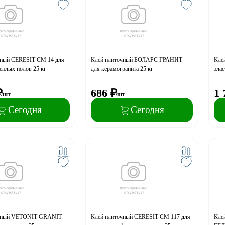
чный CERESIT CM 14 для
Клей плиточный БОЛАРС ГРАНИТ
Кле
теплых полов 25 кг
для керамогранита 25 кг
элас
₽
686
₽
1 
/шт
/шт
Сегодня
Сегодня
очный VETONIT GRANIT
Клей плиточный CERESIT CM 117 для
Кле