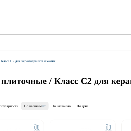
 Класс С2 для керамогранита и камня
 плиточные / Класс С2 для кер
опулярности
По наличию
По названию
По цене