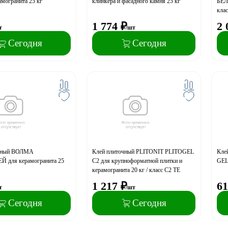
амогранита 25 кг
клинкера и фасадного камня 25 кг
БЕЛЫ
клас
1 774
₽
2 
т
/шт
Сегодня
Сегодня
очный ВОЛМА
Клей плиточный PLITONIT PLITOGEL
Кле
 для керамогранита 25
C2 для крупноформатной плитки и
GEL
керамогранита 20 кг / класс С2 TЕ
1 217
₽
61
т
/шт
Сегодня
Сегодня