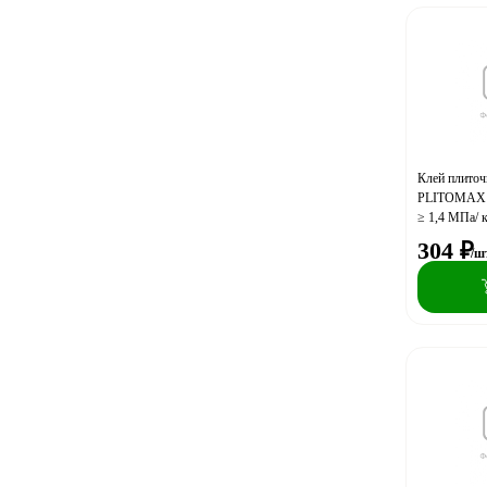
Клей плито
PLITOMAX B
≥ 1,4 МПа/ 
304
₽
/ш