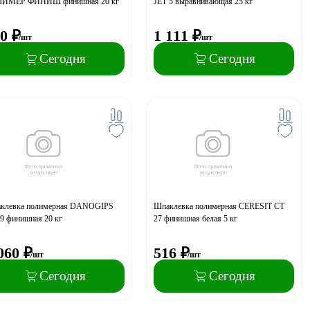
ИМЕР ФИНИШ финишная 20 кг
JET 5 выравнивающая 25 кг
0
₽
1 111
₽
/шт
/шт
Сегодня
Сегодня
клевка полимерная DANOGIPS
Шпаклевка полимерная CERESIT CТ
9 финишная 20 кг
27 финишная белая 5 кг
060
₽
516
₽
/шт
/шт
Сегодня
Сегодня