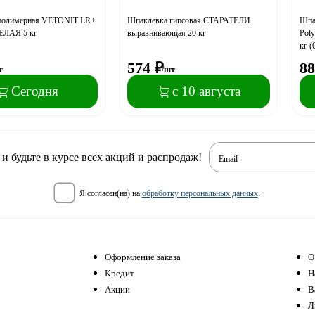
полимерная VETONIT LR+
Шпаклевка гипсовая СТАРАТЕЛИ
Шпа
ЕЛАЯ 5 кг
выравнивающая 20 кг
Poly
кг (
574
₽
88
т
/шт
Сегодня
с 10 августа
 будьте в курсе всех акций и распродаж!
Email
я согласен(на) на
обработку персональных данных
.
Оформление заказа
О
Кредит
Н
Акции
В
Л