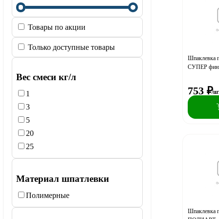
Товары по акции
Только доступные товары
Шпаклевка 
СУПЕР фини
Вес смеси кг/л
753
₽
/ш
1
3
5
20
25
Материал шпатлевки
Полимерные
Шпаклевка 