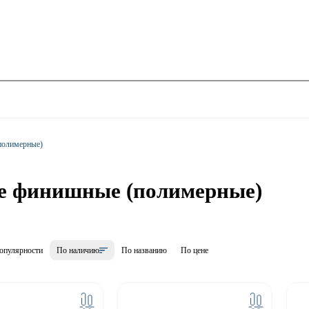
полимерные)
е финишные (полимерные)
опулярности
По наличию
По названию
По цене