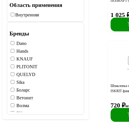
ПОЛИАРТ су
Область применения
1 025
Внутренняя
Бренды
Dano
Hands
KNAUF
PLITONIT
QUELYD
Sika
Шпаклевка
Боларс
ISKRIT фин
Ветонит
720
₽
Волма
/ш
ЕК
Основит
Старатели