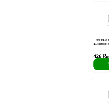
церезит
Шпаклевка 
ФИНИШНАЯ К
426
₽
/ш