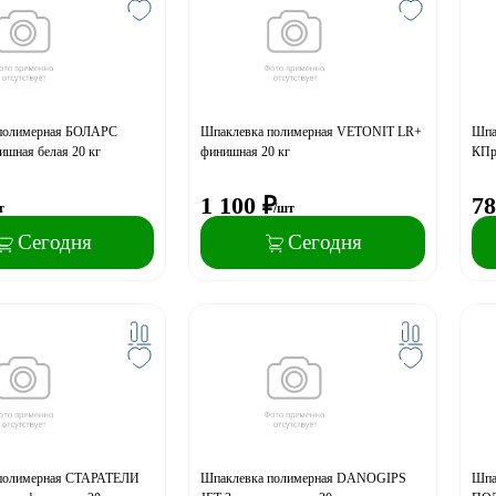
полимерная БОЛАРС
Шпаклевка полимерная VETONIT LR+
Шпа
шная белая 20 кг
финишная 20 кг
КПp
1 100
₽
78
т
/шт
Сегодня
Сегодня
полимерная СТАРАТЕЛИ
Шпаклевка полимерная DANOGIPS
Шпа