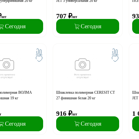
перфинишная 20 кг
JET 3 универсальная 20 кг
ПОЛ
₽
707
₽
93
/шт
/шт
Сегодня
Сегодня
 полимерная ВОЛМА
Шпаклевка полимерная CERESIT CТ
Шпа
ишная 19 кг
27 финишная белая 20 кг
JET 
916
₽
1 
т
/шт
Сегодня
Сегодня