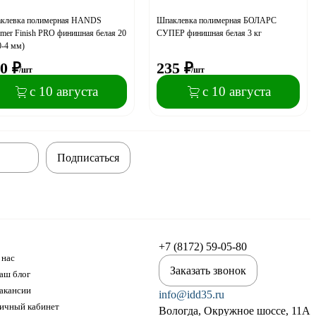
клевка полимерная HANDS
Шпаклевка полимерная БОЛАРС
mer Finish PRO финишная белая 20
СУПЕР финишная белая 3 кг
0-4 мм)
0
₽
235
₽
/шт
/шт
с 10 августа
с 10 августа
Подписаться
+7 (8172) 59-05-80
 нас
Заказать звонок
аш блог
акансии
info@idd35.ru
ичный кабинет
Вологда, Окружное шоссе, 11А