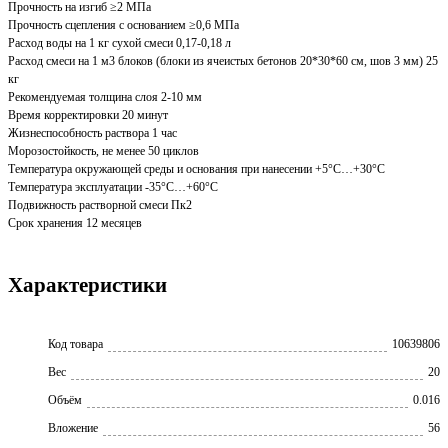
Прочность на изгиб ≥2 МПа
Прочность сцепления с основанием ≥0,6 МПа
Расход воды на 1 кг сухой смеси 0,17-0,18 л
Расход смеси на 1 м3 блоков (блоки из ячеистых бетонов 20*30*60 см, шов 3 мм) 25
кг
Рекомендуемая толщина слоя 2-10 мм
Время корректировки 20 минут
Жизнеспособность раствора 1 час
Морозостойкость, не менее 50 циклов
Температура окружающей среды и основания при нанесении +5°С…+30°С
Температура эксплуатации -35°С…+60°С
Подвижность растворной смеси Пк2
Срок хранения 12 месяцев
Характеристики
Код товара
10639806
Вес
20
Объём
0.016
Вложение
56