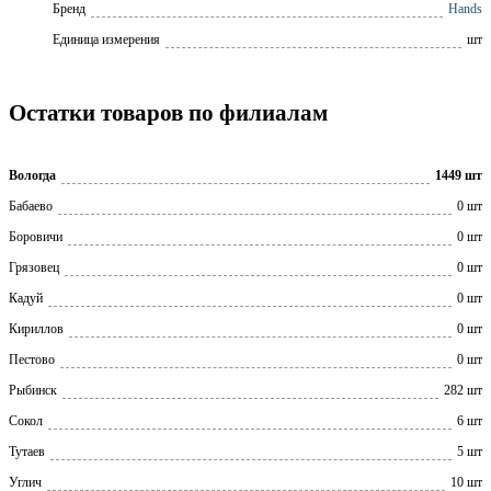
Бренд
Hands
Единица измерения
шт
Остатки товаров по филиалам
Вологда
1449 шт
Бабаево
0 шт
Боровичи
0 шт
Грязовец
0 шт
Кадуй
0 шт
Кириллов
0 шт
Пестово
0 шт
Рыбинск
282 шт
Сокол
6 шт
Тутаев
5 шт
Углич
10 шт