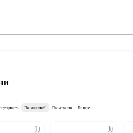
ни
опулярности
По наличию
По названию
По цене