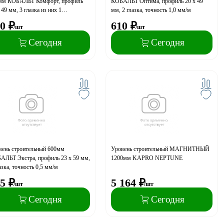
мм КОБАЛЬТ Комфорт, профиль
КОБАЛЬТ Оптима, профиль 20 x 49
 49 мм, 3 глазка из них 1
мм, 2 глазка, точность 1,0 мм/м
ротный, точность 1,0 мм/м
0
₽
610
₽
/шт
/шт
Сегодня
Сегодня
вень строительный 600мм
Уровень строительный МАГНИТНЫЙ
АЛЬТ Экстра, профиль 23 x 59 мм,
1200мм KAPRO NEPTUNE
азка, точность 0,5 мм/м
5
₽
5 164
₽
/шт
/шт
Сегодня
Сегодня