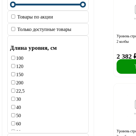
Товары по акции
Только доступные товары
Уровень ст
2 колбы
Длина уровня, см
2 382
100
120
150
200
22,5
30
40
50
60
Уровень ст
80