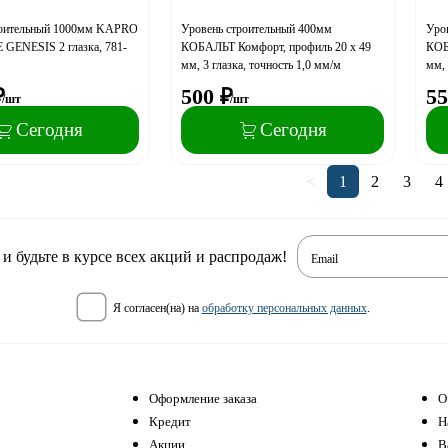
роительный 1000мм KAPRO
Уровень строительный 400мм
Уро
GENESIS 2 глазка, 781-
КОБАЛЬТ Комфорт, профиль 20 x 49
КОБ
мм, 3 глазка, точность 1,0 мм/м
мм, 
₽
500
₽
55
/шт
/шт
Сегодня
Сегодня
<
1
2
3
4
 будьте в курсе всех акций и распродаж!
Email
я согласен(на) на
обработку персональных данных
.
Оформление заказа
О
Кредит
Н
Акции
В