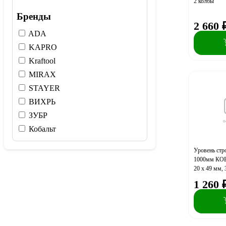
2 колбы
Бренды
2 660
ADA
KAPRO
Kraftool
MIRAX
STAYER
ВИХРЬ
ЗУБР
Кобальт
Уровень с
1000мм КОБ
20 x 49 мм, 
поворотный,
1 260