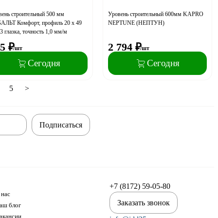
вень строительный 500 мм
Уровень строительный 600мм KAPRO
АЛЬТ Комфорт, профиль 20 x 49
NEPTUNE (НЕПТУН)
3 глазка, точность 1,0 мм/м
5
₽
2 794
₽
/шт
/шт
Сегодня
Сегодня
5
>
Подписаться
+7 (8172) 59-05-80
 нас
Заказать звонок
аш блог
акансии