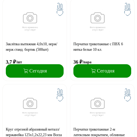
Заклёпка вытяжная 4,0х10, нерж/
Перчатки трикотажные с ПВХ 6
нерж станд. бортик (500шт)
нитка белые 10 кл.
3,7
₽
36
₽
/шт
/пара
Сегодня
Сегодня
Круг отрезной абразивный металл/
Перчатки трикотажные 2-м
нержавейка 125х1,2х22,23 мм Borza
латексным покрытием, обливные