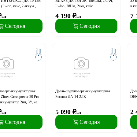
я ИНТЕРСКОЛ ДА-10/12В
ВИХРЬ ДА-18Л-2К, 18Вольт, 2,0Ач,
ЗУБР
i-ion, кейс, 2 аккум.,
Li-Ion, 28Нм, 2акк, кейс
в ке
₽
4 190
₽
7 
/шт
/шт
Сегодня
Сегодня
оверт аккумуляторная
Дрель-шуруповерт аккумуляторная
Дре
Zitrek Greenpower 20 Pro
Ресанта ДА-14-2ЛК
DEK
 аккумулятор 2шт, ЗУ, кейс,
₽
5 090
₽
2 
/шт
/шт
Сегодня
Сегодня