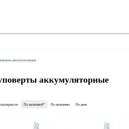
оверты аккумуляторные
поверты аккумуляторные
опулярности
По наличию
По названию
По цене