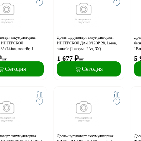
оверт аккумуляторная
Дрель-шуруповерт аккумуляторная
Дре
ая ИНТЕРСКОЛ
ИНТЕРСКОЛ ДА-10/12ЭР 28, Li-ion,
бесщ
5 (Li-ion, экокейс, 1
экокейс (1 аккум., 2Ач, ЗУ)
1Bat
0Ач, ЗУ) ПРОМО
пист
₽
1 677
₽
5 
/шт
/шт
Сегодня
Сегодня
оверт аккумуляторная
Дрель-шуруповерт аккумуляторная
Дре