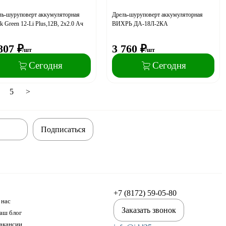
ль-шуруповерт аккумуляторная
Дрель-шуруповерт аккумуляторная
ek Green 12-Li Plus,12В, 2х2.0 Ач
ВИХРЬ ДА-18Л-2КА
807
₽
3 760
₽
/шт
/шт
Сегодня
Сегодня
5
>
Подписаться
+7 (8172) 59-05-80
 нас
Заказать звонок
аш блог
акансии