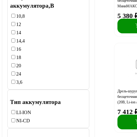
бесщеточна
аккумулятора,В
МиниМАКС (L
2Ач)
5 380
10,8
12
14
14,4
16
18
20
24
3,6
Дрель-шуруп
бесщеточная 
Тип аккумулятора
(20В, Li-ion
бита)
7 412
LI-ION
NI-CD