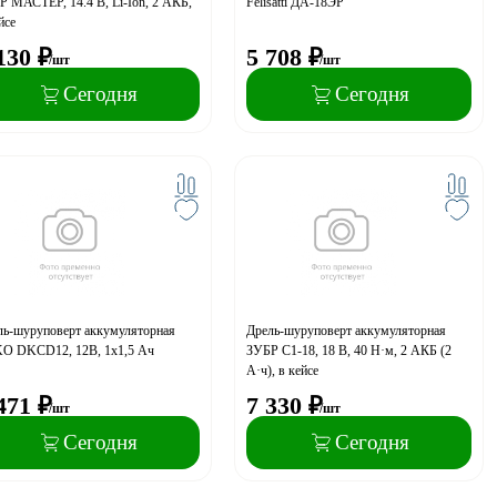
 МАСТЕР, 14.4 В, Li-Ion, 2 АКБ,
Felisatti ДА-18ЭР
йсе
130
₽
5 708
₽
/шт
/шт
Сегодня
Сегодня
ль-шуруповерт аккумуляторная
Дрель-шуруповерт аккумуляторная
O DKCD12, 12В, 1х1,5 Ач
ЗУБР С1-18, 18 В, 40 Н·м, 2 АКБ (2
А·ч), в кейсе
471
₽
7 330
₽
/шт
/шт
Сегодня
Сегодня