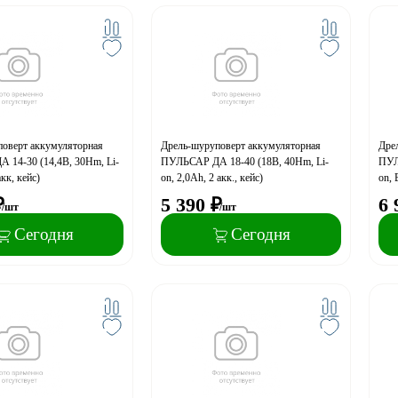
оверт аккумуляторная
Дрель-шуруповерт аккумуляторная
Дре
 14-30 (14,4В, 30Hm, Li-
ПУЛЬСАР ДА 18-40 (18В, 40Hm, Li-
ПУЛ
акк, кейс)
on, 2,0Ah, 2 акк., кейс)
on, 
₽
5 390
₽
6 
/шт
/шт
Сегодня
Сегодня