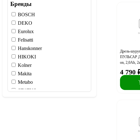
Бренды
BOSCH
DEKO
Eurolux
Felisatti
Hanskonner
Дрель-шуруп
HIKOKI
ПУЛЬСАР ДА
on, 2,0Ah, 2
Kolner
4 790
Makita
Metabo
STATUS
STURM
ZITREK
ВИХРЬ
ЗУБР
ИНТЕРСКОЛ