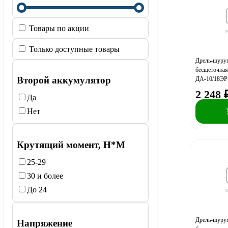
Товары по акции
Только доступные товары
Дрель-шуруп
бесщеточн
Второй аккумулятор
ДА-10/18ЭР 3
аккум., 2,
2 248
Да
Нет
Крутящий момент, Н*М
25-29
30 и более
До 24
Дрель-шуруп
Напряжение