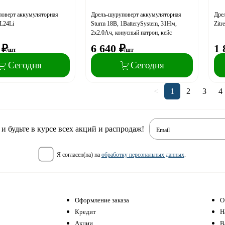
оверт аккумуляторная
Дрель-шуруповерт аккумуляторная
Дре
L24Li
Sturm 18В, 1BatterySystem, 31Нм,
Zitr
2х2.0Ач, конусный патрон, кейс
₽
6 640
₽
1 
/шт
/шт
Сегодня
Сегодня
<
1
2
3
4
 будьте в курсе всех акций и распродаж!
Email
я согласен(на) на
обработку персональных данных
.
Оформление заказа
О
Кредит
Н
Акции
В