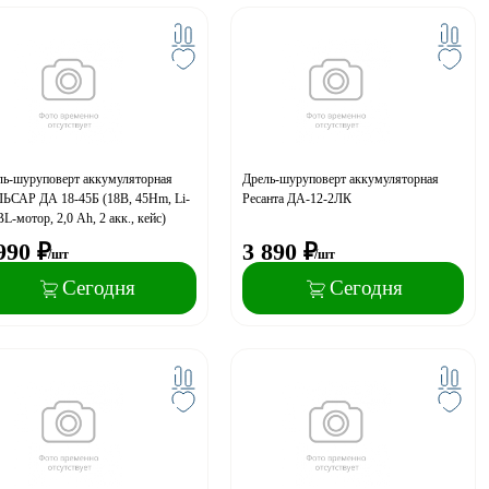
ль-шуруповерт аккумуляторная
Дрель-шуруповерт аккумуляторная
ЬСАР ДА 18-45Б (18В, 45Hm, Li-
Ресанта ДА-12-2ЛК
BL-мотор, 2,0 Ah, 2 акк., кейс)
990
₽
3 890
₽
/шт
/шт
Сегодня
Сегодня