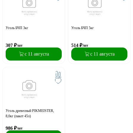
Уголь БЧП 3кг
Уголь БЧП 5кг
307
₽
514
₽
/шт
/шт
с 11 августа
с 11 августа
Уголь древесный PIKMEISTER,
8,0кг (пакет 45л)
986
₽
/шт