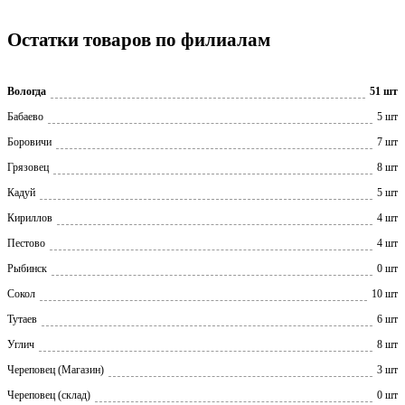
Остатки товаров по филиалам
Вологда
51 шт
Бабаево
5 шт
Боровичи
7 шт
Грязовец
8 шт
Кадуй
5 шт
Кириллов
4 шт
Пестово
4 шт
Рыбинск
0 шт
Сокол
10 шт
Тутаев
6 шт
Углич
8 шт
Череповец (Магазин)
3 шт
Череповец (склад)
0 шт