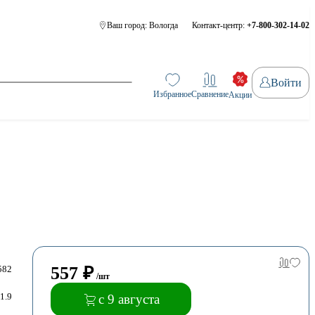
Ваш город:
Вологда
Контакт-центр:
+7-800-302-14-02
Войти
Избранное
Сравнение
Акции
557
₽
582
/шт
1.9
с 9 августа