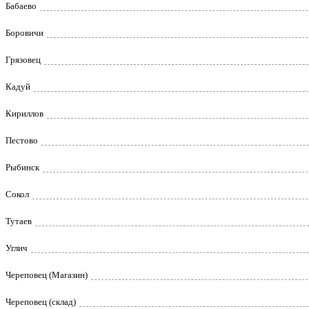
Бабаево
Боровичи
Грязовец
Кадуй
Кириллов
Пестово
Рыбинск
Сокол
Тутаев
Углич
Череповец (Магазин)
Череповец (склад)