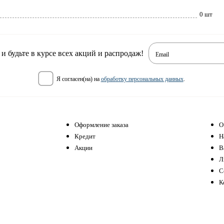
0 шт
 будьте в курсе всех акций и распродаж!
Email
я согласен(на) на
обработку персональных данных
.
Оформление заказа
О
Кредит
Н
Акции
В
Л
С
К