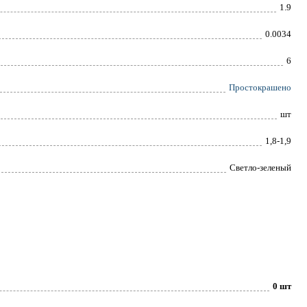
1.9
0.0034
6
Простокрашено
шт
1,8-1,9
Светло-зеленый
0 шт