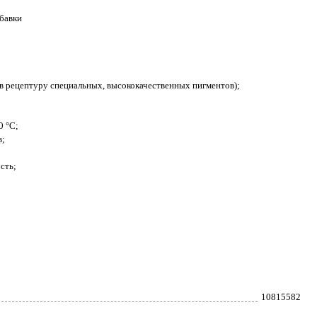
обавки
я в рецептуру специальных, высококачественных пигментов);
0 °С;
в;
сть;
10815582