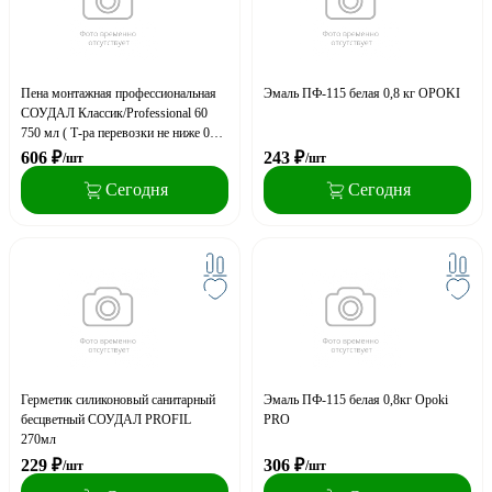
Пена монтажная профессиональная
Эмаль ПФ-115 белая 0,8 кг OPOKI
СОУДАЛ Классик/Professional 60
750 мл ( Т-ра перевозки не ниже 0
град)
606
₽
243
₽
/шт
/шт
Сегодня
Сегодня
Герметик силиконовый санитарный
Эмаль ПФ-115 белая 0,8кг Opoki
бесцветный СОУДАЛ PROFIL
PRO
270мл
229
₽
306
₽
/шт
/шт