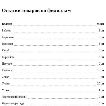
Остатки товаров по филиалам
Вологда
65 шт
Бабаево
2 шт
Боровичи
0 шт
Грязовец
3 шт
Кадуй
0 шт
Кириллов
6 шт
Пестово
0 шт
Рыбинск
15 шт
Сокол
0 шт
Тутаев
20 шт
Углич
1 шт
Череповец (Магазин)
0 шт
Череповец (склад)
0 шт