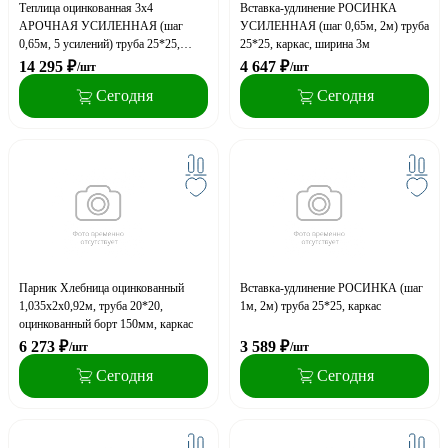
Теплица оцинкованная 3х4
Вставка-удлинение РОСИНКА
АРОЧНАЯ УСИЛЕННАЯ (шаг
УСИЛЕННАЯ (шаг 0,65м, 2м) труба
0,65м, 5 усилений) труба 25*25,
25*25, каркас, ширина 3м
каркас
14 295
₽
4 647
₽
/шт
/шт
Сегодня
Сегодня
Парник Хлебница оцинкованный
Вставка-удлинение РОСИНКА (шаг
1,035х2х0,92м, труба 20*20,
1м, 2м) труба 25*25, каркас
оцинкованный борт 150мм, каркас
6 273
₽
3 589
₽
/шт
/шт
Сегодня
Сегодня