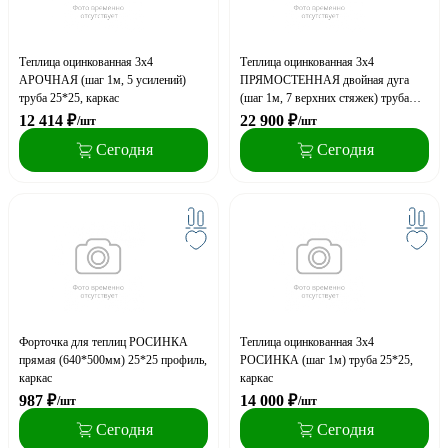
Теплица оцинкованная 3х4
Теплица оцинкованная 3х4
АРОЧНАЯ (шаг 1м, 5 усилений)
ПРЯМОСТЕННАЯ двойная дуга
труба 25*25, каркас
(шаг 1м, 7 верхних стяжек) труба
20*20, каркас, на краб-системе
12 414
₽
22 900
₽
/шт
/шт
Сегодня
Сегодня
Форточка для теплиц РОСИНКА
Теплица оцинкованная 3х4
прямая (640*500мм) 25*25 профиль,
РОСИНКА (шаг 1м) труба 25*25,
каркас
каркас
987
₽
14 000
₽
/шт
/шт
Сегодня
Сегодня