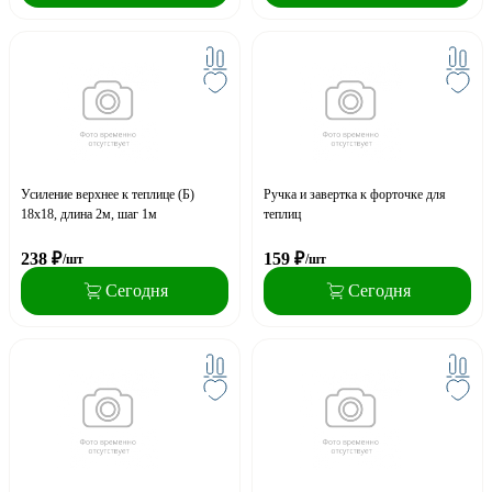
Усиление верхнее к теплице (Б)
Ручка и завертка к форточке для
18х18, длина 2м, шаг 1м
теплиц
238
₽
159
₽
/шт
/шт
Сегодня
Сегодня