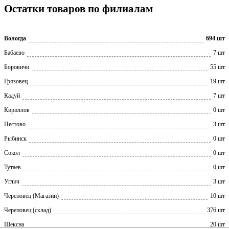
Остатки товаров по филиалам
Вологда
694 шт
Бабаево
7 шт
Боровичи
55 шт
Грязовец
19 шт
Кадуй
7 шт
Кириллов
0 шт
Пестово
3 шт
Рыбинск
0 шт
Сокол
0 шт
Тутаев
0 шт
Углич
3 шт
Череповец (Магазин)
10 шт
Череповец (склад)
376 шт
Шексна
20 шт