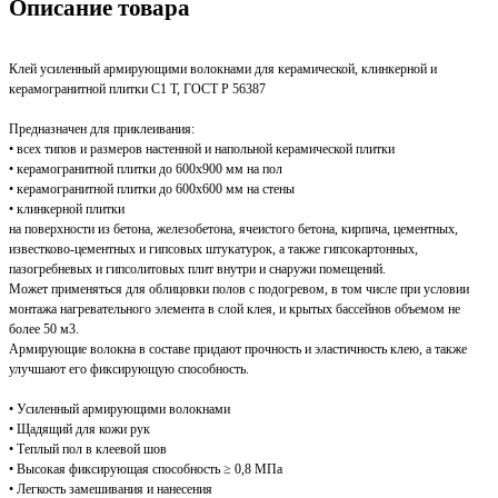
Описание товара
Клей усиленный армирующими волокнами для керамической, клинкерной и
керамогранитной плитки С1 Т, ГОСТ Р 56387
Предназначен для приклеивания:
• всех типов и размеров настенной и напольной керамической плитки
• керамогранитной плитки до 600х900 мм на пол
• керамогранитной плитки до 600х600 мм на стены
• клинкерной плитки
на поверхности из бетона, железобетона, ячеистого бетона, кирпича, цементных,
известково-цементных и гипсовых штукатурок, а также гипсокартонных,
пазогребневых и гипсолитовых плит внутри и снаружи помещений.
Может применяться для облицовки полов с подогревом, в том числе при условии
монтажа нагревательного элемента в слой клея, и крытых бассейнов объемом не
более 50 м3.
Армирующие волокна в составе придают прочность и эластичность клею, а также
улучшают его фиксирующую способность.
• Усиленный армирующими волокнами
• Щадящий для кожи рук
• Теплый пол в клеевой шов
• Высокая фиксирующая способность ≥ 0,8 МПа
• Легкость замешивания и нанесения