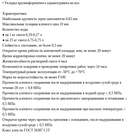
• Укладка крупноформатного керамогранита на пол
Характеристики:
Наибольшая крупность зерен заполнителя 0,63 мм
Максимальная толщина клеевого шва 10 мм
Количество воды
● на 1 кг смеси 0,19-0,27 л
● на 25 кг смеси 4,75-6,75 л
Стойкость к сползанию, не более 0,5 мм
Открытое время работы по контактной площади, мин, не менее 20 минут
Время корректировки плитки, не менее 20 минут
Жизнеспособность растворной смеси 4 часа
Возможность хождения и проведения затирочных работ, через 24 часа
Температурный режим эксплуатации от -50°С до +70°С
Марка по морозостойкости, не менее F100
Прочность клеевого соединения после выдерживания в воздушно-сухой среде в
течение 28 сут. ≥ 0,8 МПа
Прочность клеевого соединения после выдерживания в водной среде ≥ 0,5 МПа
Прочность клеевого соединения после циклического замораживания и оттаивания ≥
0,5 МПа
Прочность клеевого соединения после выдерживания при высоких температурах ≥
0,5 МПа
Открытое время через прочность сцепления с основанием, после выдерживания в
воздушно-сухой среде ≥ 0,5 МПа
Класс клея по ГОСТ 56387 С1Т