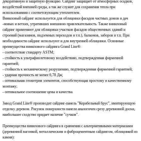
декоративную и защитную функцию. Сайдинг защищает от атмосферных осадков,
воздействий внешней среды, а так же служит для сохранения тепла при
использованиии с соответсвующим утеплителем.
Виниловый сайдинг используется для облицовки фасадов частных домов и дач
-новых и ветхих, утративших внешнюю привлекательность. Также виниловый
сайдинг применяют для облицовки участков фасадов общественных зданий и
строений (магазинов, подземных переходов и т.п.), балконов, заборов и т.п. При
необходимости сайдинг используют и для внутренней облицовки. Основные
преимущества винилового сайдинга Grand Line®:
- соответствие стандарту ASTM;
- стойкость к ультрафиолетовому воздействию, подтвержденная фирменной
гарантией;
- стойкость к механическому разрушению, подтвержденная фирменной гарантией;
- ударная прочность не менее 6,78 Дж;
- оптимальная геометрия элементов, способствующая простому и качественному
монтажу;
- оптимальное соотношение цены и качества.
Завод Grand Line® производит сайдинг-панель "Корабельный брус", имитирующую
отделку деревом. Рисунок поверхности панели аналогичен срезу деревянной доски,
наибольшее сходство придает наличие "сучков".
Преимущества винилового сайдинга в сравнении с альтернативными материалами
(деревянной вагонкой, металлическим и фиброцементным сайдингом, облицовкой из
камня):