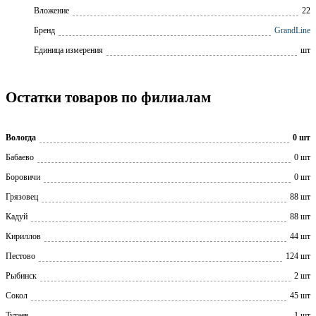
Вложение
22
Бренд
GrandLine
Единица измерения
шт
Остатки товаров по филиалам
Вологда
0 шт
Бабаево
0 шт
Боровичи
0 шт
Грязовец
88 шт
Кадуй
88 шт
Кириллов
44 шт
Пестово
124 шт
Рыбинск
2 шт
Сокол
45 шт
Тутаев
1 шт