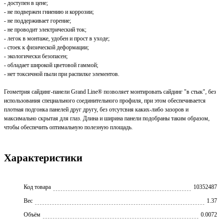
- доступен в цене;
- не подвержен гниению и коррозии;
- не поддерживает горение;
- не проводит электрический ток;
- легок в монтаже, удобен и прост в уходе;
- стоек к физической деформации;
- экологически безопасен;
- обладает широкой цветовой гаммой;
- нет токсичной пыли при распилке элементов.
Геометрия сайдинг-панели Grand Line® позволяет монтировать сайдинг "в стык", без
использования специального соединительного профиля, при этом обеспечивается
плотная подгонка панелей друг другу, без отсутсвия каких-либо зазоров и
максимально скрытая для глаз. Длина и ширина панели подобраны таким образом,
чтобы обеспечить оптимальную полезную площадь.
Характеристики
Код товара
10352487
Вес
1.37
Объём
0.0072