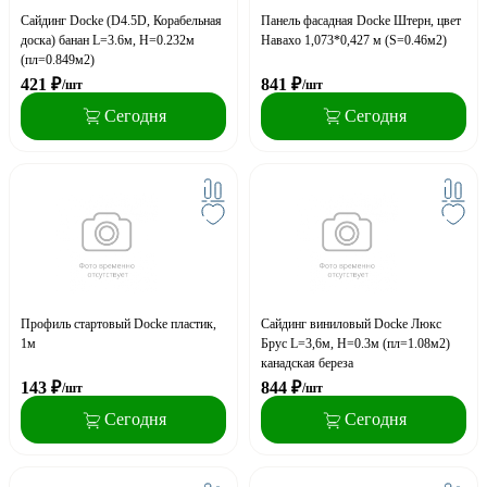
Сайдинг Docke (D4.5D, Корабельная
Панель фасадная Docke Штерн, цвет
доска) банан L=3.6м, H=0.232м
Навахо 1,073*0,427 м (S=0.46м2)
(пл=0.849м2)
421
₽
841
₽
/шт
/шт
Сегодня
Сегодня
Профиль стартовый Docke пластик,
Сайдинг виниловый Docke Люкс
1м
Брус L=3,6м, H=0.3м (пл=1.08м2)
канадская береза
143
₽
844
₽
/шт
/шт
Сегодня
Сегодня