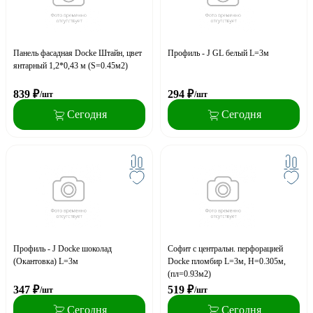
Панель фасадная Docke Штайн, цвет
Профиль - J GL белый L=3м
янтарный 1,2*0,43 м (S=0.45м2)
839
₽
294
₽
/шт
/шт
Сегодня
Сегодня
Профиль - J Docke шоколад
Софит с центральн. перфорацией
(Окантовка) L=3м
Docke пломбир L=3м, H=0.305м,
(пл=0.93м2)
347
₽
519
₽
/шт
/шт
Сегодня
Сегодня