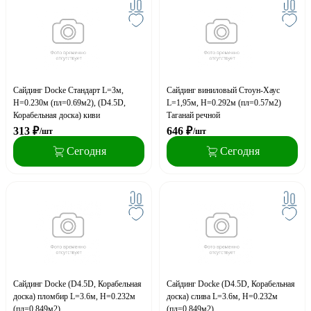
Сайдинг Docke Стандарт L=3м,
Сайдинг виниловый Стоун-Хаус
H=0.230м (пл=0.69м2), (D4.5D,
L=1,95м, H=0.292м (пл=0.57м2)
Корабельная доска) киви
Таганай речной
313
₽
646
₽
/шт
/шт
Сегодня
Сегодня
Сайдинг Docke (D4.5D, Корабельная
Сайдинг Docke (D4.5D, Корабельная
доска) пломбир L=3.6м, H=0.232м
доска) слива L=3.6м, H=0.232м
(пл=0.849м2)
(пл=0.849м2)