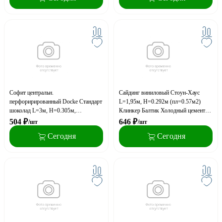
Софит центральн.
Сайдинг виниловый Стоун-Хаус
перфорирированный Docke Стандарт
L=1,95м, H=0.292м (пл=0.57м2)
шоколад L=3м, H=0.305м,
Клинкер Балтик Холодный цемент
(пл=0.93м2)
(двойной замок)
504
₽
646
₽
/шт
/шт
Сегодня
Сегодня