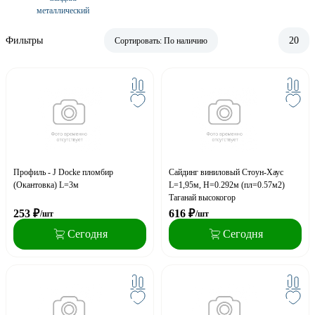
металлический
Фильтры
20
Сортировать:
По наличию
Профиль - J Docke пломбир
Сайдинг виниловый Стоун-Хаус
(Окантовка) L=3м
L=1,95м, H=0.292м (пл=0.57м2)
Таганай высокогор
253
₽
616
₽
/шт
/шт
Сегодня
Сегодня