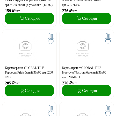
Селект Вуд беж обрезной 9,6х60х9
Антарес/Antares белый 30x60
арт.SG350600R (в упаковке 0,69 м2)
арт.GT226VG
159
₽
276
₽
/шт
/шт
Сегодня
Сегодня
Керамогранит GLOBAL TILE
Керамогранит GLOBAL TILE
Гордость/Pride белый 30x60 арт.6260-
Нострум/Nostrum бежевый 30x60
0212
арт.6260-0211
285
₽
276
₽
/шт
/шт
Сегодня
Сегодня