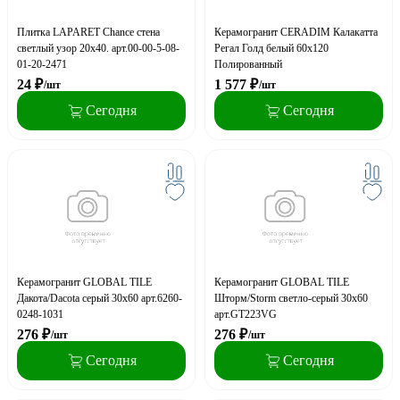
Плитка LAPARET Chance стена
Керамогранит CERADIM Калакатта
светлый узор 20х40. арт.00-00-5-08-
Регал Голд белый 60х120
01-20-2471
Полированный
24
₽
1 577
₽
/шт
/шт
Сегодня
Сегодня
Керамогранит GLOBAL TILE
Керамогранит GLOBAL TILE
Дакота/Dacota серый 30x60 арт.6260-
Шторм/Storm светло-серый 30x60
0248-1031
арт.GT223VG
276
₽
276
₽
/шт
/шт
Сегодня
Сегодня