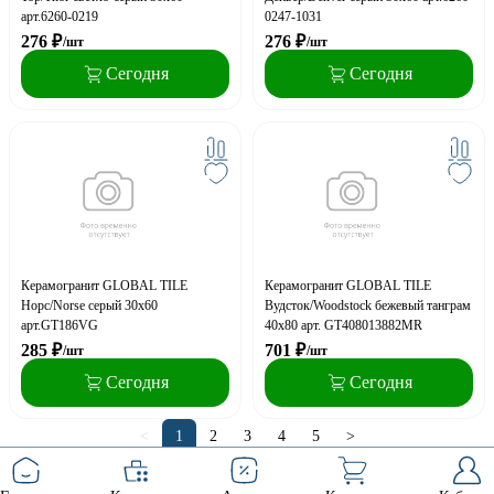
арт.6260-0219
0247-1031
276
₽
276
₽
/шт
/шт
Сегодня
Сегодня
Керамогранит GLOBAL TILE
Керамогранит GLOBAL TILE
Норс/Norse серый 30х60
Вудсток/Woodstock бежевый танграм
арт.GT186VG
40x80 арт. GT408013882MR
285
₽
701
₽
/шт
/шт
Сегодня
Сегодня
<
1
2
3
4
5
>