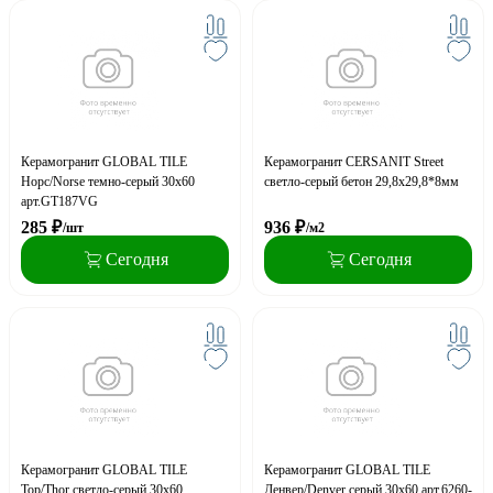
Керамогранит GLOBAL TILE
Керамогранит CERSANIT Street
Норс/Norse темно-серый 30х60
светло-серый бетон 29,8x29,8*8мм
арт.GT187VG
285
₽
936
₽
/шт
/м2
Сегодня
Сегодня
Керамогранит GLOBAL TILE
Керамогранит GLOBAL TILE
Тор/Thor светло-серый 30x60
Денвер/Denver серый 30x60 арт.6260-