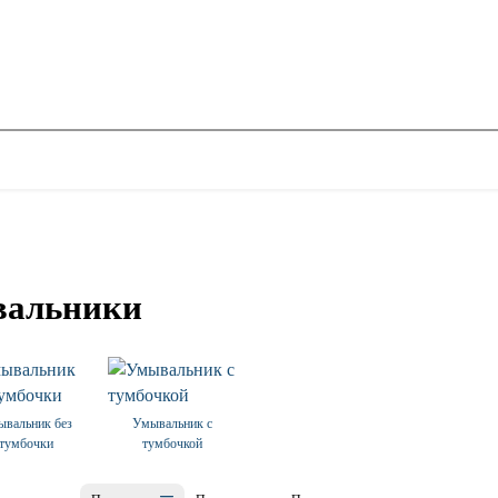
альники
вальник без
Умывальник с
тумбочки
тумбочкой