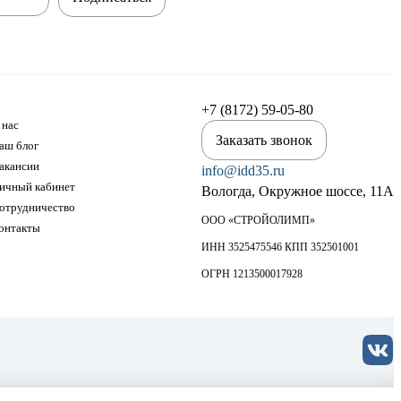
+7 (8172) 59-05-80
 нас
Заказать звонок
аш блог
акансии
info@idd35.ru
ичный кабинет
Вологда, Окружное шоссе, 11А
отрудничество
ООО «СТРОЙОЛИМП»
онтакты
ИНН 3525475546 КПП 352501001
ОГРН 1213500017928