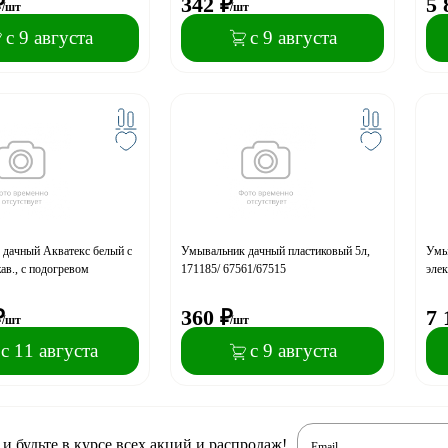
₽
342
₽
5 
/шт
/шт
с 9 августа
с 9 августа
дачный Акватекс белый с
Умывальник дачный пластиковый 5л,
Умы
ав., с подогревом
171185/ 67561/67515
элек
₽
360
₽
7 
/шт
/шт
с 11 августа
с 9 августа
 будьте в курсе всех акций и распродаж!
Email