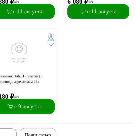
880
₽
6 080
₽
/шт
/шт
с 11 августа
с 11 августа
вальник ЭлБЭТ (пластик) с
троводонагревателем 22л
180
₽
/шт
с 9 августа
Подписаться