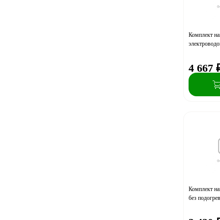
Комплект на
электровод
4 667
Комплект на
без подогре