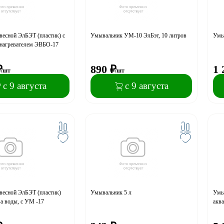
весной ЭлБЭТ (пластик) с
Умывальник УМ-10 ЭлБэт, 10 литров
Умы
онагревателем ЭВБО-17
₽
890
₽
1 
/шт
/шт
с 9 августа
с 9 августа
весной ЭлБЭТ (пластик)
Умывальник 5 л
Умы
ва воды, с УМ -17
аква