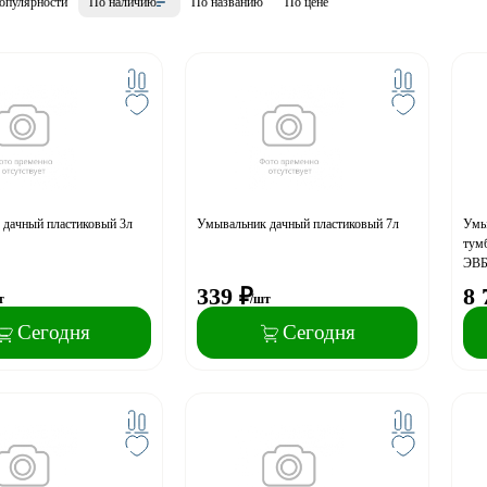
опулярности
По наличию
По названию
По цене
дачный пластиковый 3л
Умывальник дачный пластиковый 7л
Умы
тумб
ЭВБ
339
₽
8 
т
/шт
Сегодня
Сегодня