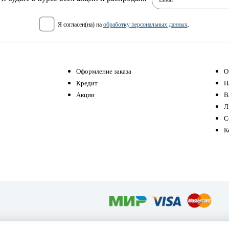
я согласен(на) на
обработку персональных данных
.
Оформление заказа
О
Кредит
Н
Акции
В
Л
С
К