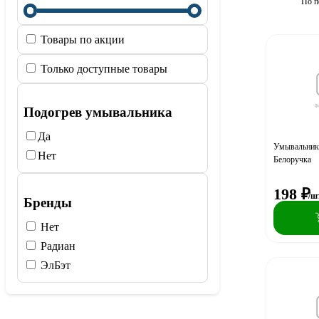
По п
Товары по акции
Только доступные товары
Подогрев умывальника
Да
Умывальник 
Нет
Белоручка
198
₽
/ш
Бренды
Нет
Радиан
ЭлБэт