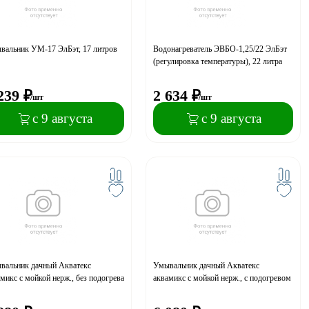
вальник УМ-17 ЭлБэт, 17 литров
Водонагреватель ЭВБО-1,25/22 ЭлБэт
(регулировка температуры), 22 литра
239
₽
2 634
₽
/шт
/шт
с 9 августа
с 9 августа
вальник дачный Акватекс
Умывальник дачный Акватекс
микс с мойкой нерж., без подогрева
аквамикс с мойкой нерж., с подогревом