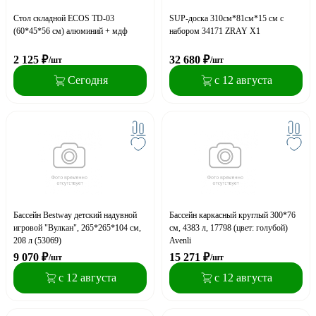
Стол складной ECOS TD-03
SUP-доска 310см*81см*15 см с
(60*45*56 см) алюминий + мдф
набором 34171 ZRAY X1
2 125
₽
32 680
₽
/шт
/шт
Сегодня
с 12 августа
Бассейн Bestway детский надувной
Бассейн каркасный круглый 300*76
игровой "Вулкан", 265*265*104 см,
см, 4383 л, 17798 (цвет: голубой)
208 л (53069)
Avenli
9 070
₽
15 271
₽
/шт
/шт
с 12 августа
с 12 августа