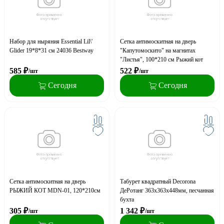
Набор для ныряния Essential Lil\'
Сетка антимоскитная на дверь
Glider 19*8*31 см 24036 Bestway
"Капутомоскито" на магнитах
"Листья", 100*210 см Рыжий кот
585
₽
522
₽
/шт
/шт
Сегодня
Сегодня
Сетка антимоскитная на дверь
Табурет квадратный Decorona
РЫЖИЙ КОТ MDN-01, 120*210см
ДеРотанг 363х363х448мм, песчанная
бухта
305
₽
1 342
₽
/шт
/шт