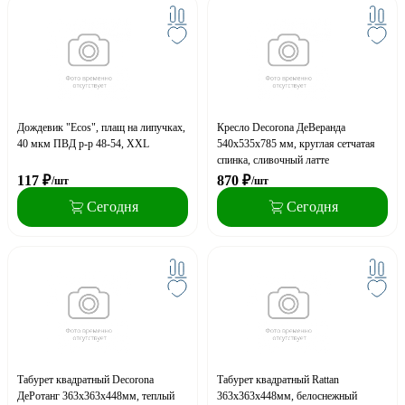
Дождевик "Ecos", плащ на липучках,
Кресло Decorona ДеВеранда
40 мкм ПВД р-р 48-54, XXL
540x535x785 мм, круглая сетчатая
спинка, сливочный латте
117
₽
870
₽
/шт
/шт
Сегодня
Сегодня
Табурет квадратный Decorona
Табурет квадратный Rattan
ДеРотанг 363х363х448мм, теплый
363х363х448мм, белоснежный