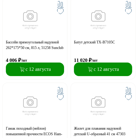
Бассейн прямоугольный надувной
Батут детский TX-B7105C
262*175*50 см, 815 л, 51258 Sunclub
4 006
₽
11 020
₽
/шт
/шт
с 12 августа
с 12 августа
Гамак походный (нейлон)
Жилет для плавания надувной
повышенной прочности ECOS Ham-
детский U-образный 41 см 47303