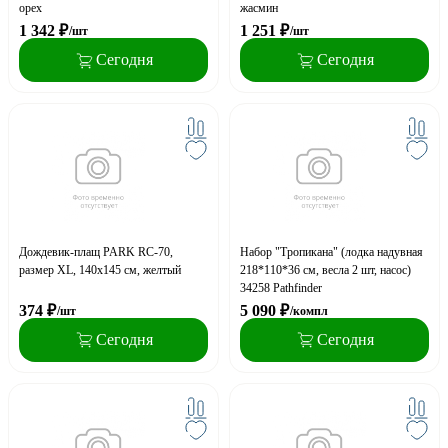
орех
жасмин
1 342
₽
1 251
₽
/шт
/шт
Сегодня
Сегодня
Дождевик-плащ PARK RC-70,
Набор "Тропикана" (лодка надувная
размер ХL, 140x145 см, желтый
218*110*36 см, весла 2 шт, насос)
34258 Pathfinder
374
₽
5 090
₽
/шт
/компл
Сегодня
Сегодня