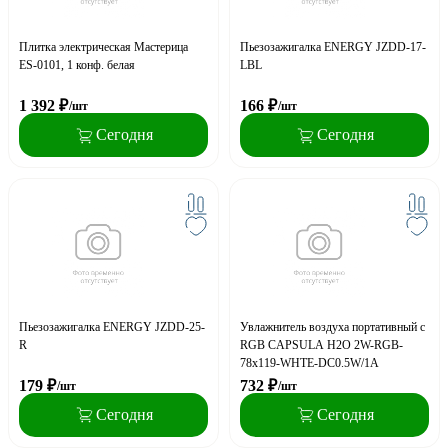
Плитка электрическая Мастерица
Пьезозажигалка ENERGY JZDD-17-
ES-0101, 1 конф. белая
LBL
1 392
₽
166
₽
/шт
/шт
Сегодня
Сегодня
Пьезозажигалка ENERGY JZDD-25-
Увлажнитель воздуха портативный с
R
RGB CAPSULA H2O 2W-RGB-
78x119-WHTE-DC0.5W/1A
179
₽
732
₽
/шт
/шт
Сегодня
Сегодня