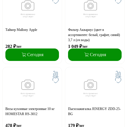
Таймер Mallony Apple
Фильтр Аквариус (цвет в
ассортименте: белый, графит, синий)
3,7 л (оч воды)
282
₽
1 049
₽
/шт
/шт
Сегодня
Сегодня
Весы кухонные электронные 10 кг
Пьезозажигалка JENERGY ZDD-25-
HOMESTAR HS-3012
BG
478
₽
179
₽
/шт
/шт