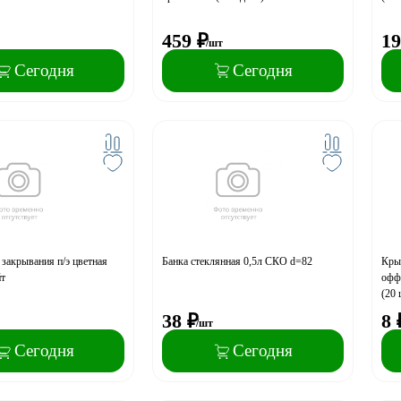
459
₽
19
/шт
Сегодня
Сегодня
закрывания п/э цветная
Банка стеклянная 0,5л СКО d=82
Кры
йт
офф
(20 
38
₽
8
/шт
Сегодня
Сегодня