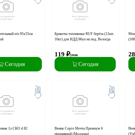
тельный п/п 95х55см
Брикеты топливные RUF берёза (12шт.
Меш
ой
10кг) для ИДД 96уп на под. Вологда
(100
119
₽
28
/упак
Сегодня
Сегодня
янная 1л СКО d 82
Веник Сорго Мечта Премиум 6
Вен
прошивной (Молдова)
(Узб