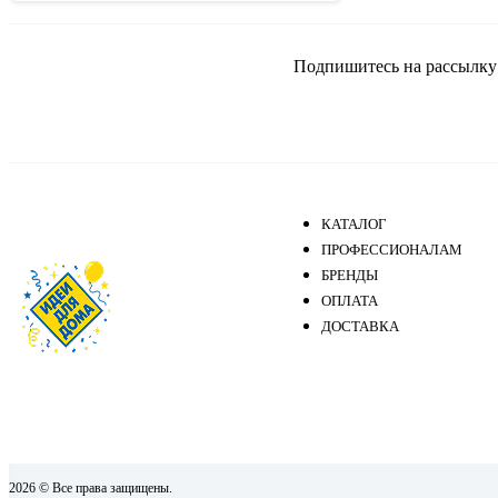
GRINDA
HOMESTAR
Подпишитесь на рассылку и
InGreen
Jabo Marmi
Kalitva
Keeplex
Kukmara
LEONORD
КАТАЛОГ
LK
ПРОФЕССИОНАЛАМ
БРЕНДЫ
Luminarc
ОПЛАТА
LUPMEX
ДОСТАВКА
M-Group
MALLONY
Millimi
Park
Polaris
Porta Potti
2026 © Все права защищены.