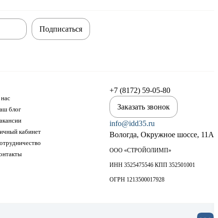
Подписаться
+7 (8172) 59-05-80
 нас
Заказать звонок
аш блог
акансии
info@idd35.ru
ичный кабинет
Вологда, Окружное шоссе, 11А
отрудничество
ООО «СТРОЙОЛИМП»
онтакты
ИНН 3525475546 КПП 352501001
ОГРН 1213500017928