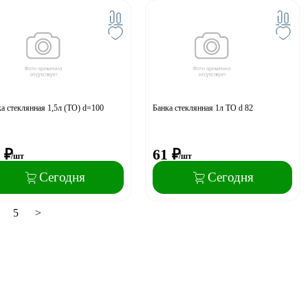
а стеклянная 1,5л (ТО) d=100
Банка стеклянная 1л ТО d 82
₽
61
₽
/шт
/шт
Сегодня
Сегодня
5
>