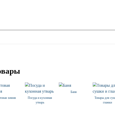
овары
Баня
товая химия
Посуда и кухонная
Товары для суш
утварь
глажки