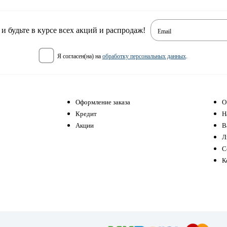
 будьте в курсе всех акций и распродаж!
Email
я согласен(на) на
обработку персональных данных
.
Оформление заказа
О
Кредит
Н
Акции
В
Л
С
К