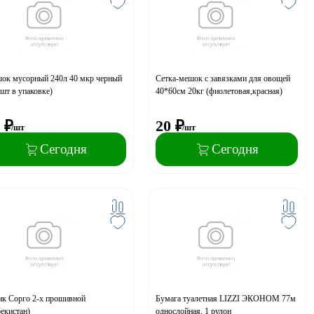
ок мусорный 240л 40 мкр черный
Сетка-мешок с завязками для овощей
шт в упаковке)
40*60см 20кг (фиолетовая,красная)
₽
20
₽
/шт
/шт
Сегодня
Сегодня
ик Сорго 2-х прошивной
Бумага туалетная LIZZI ЭКОHОМ 77м
екистан)
однослойная, 1 рулон