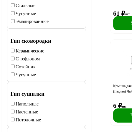
Стальные
61
₽
Чугунные
/шт
Эмалированные
Тип сковородки
Керамические
С тефлоном
Сотейник
Чугунные
Крышка для 
(Радиан) Ла
Тип сушилки
Напольные
6
₽
/шт
Настенные
Потолочные