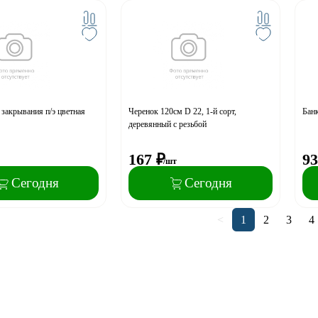
закрывания п/э цветная
Черенок 120см D 22, 1-й сорт,
Банк
деревянный с резьбой
167
₽
93
/шт
Сегодня
Сегодня
<
1
2
3
4