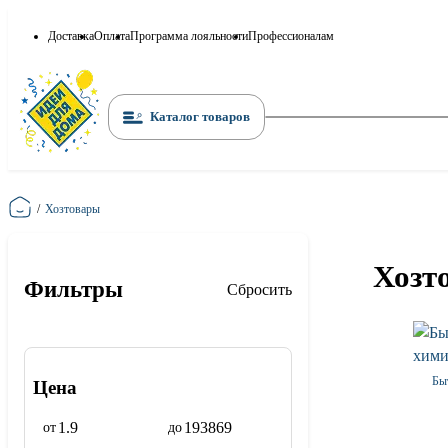
Доставка
Оплата
Программа лояльности
Профессионалам
Каталог товаров
Главная
/
Хозтовары
Хозт
Фильтры
Сбросить
Бы
Цена
от
до