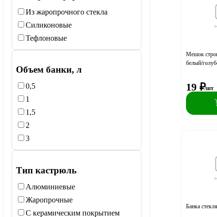
Из жаропрочного стекла
Силиконовые
Тефлоновые
Мешок строи
белый/голуб
Объем банки, л
19
₽
0,5
/шт
1
1,5
2
3
Тип кастрюль
Алюминиевые
Жаропрочные
Банка стекл
С керамическим покрытием