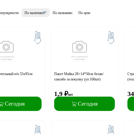
опулярности
По наличию
По названию
По цене
тельный п/п 55х95см
Пакет Майка 28+14*50см белая/
Стре
спасибо за покупку (уп 100шт)
(тех
1,9
₽
34
/шт
Сегодня
Сегодня