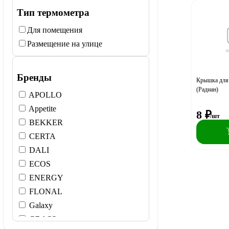
Тип термометра
Для помещения
Размещение на улице
Бренды
Крышка для 
(Радиан)
APOLLO
Appetite
8
₽
/шт
BEKKER
CERTA
DALI
ECOS
ENERGY
FLONAL
Galaxy
GRASS