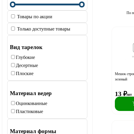
По п
Товары по акции
Только доступные товары
Вид тарелок
Глубокие
Десертные
Плоские
Мешок строи
зеленый
Материал ведер
13
₽
/шт
Оцинкованные
Пластиковые
Материал формы