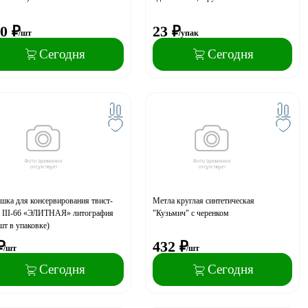
0
₽
23
₽
/шт
/упак
Сегодня
Сегодня
шка для консервирования твист-
Метла круглая синтетическая
 III-66 «ЭЛИТНАЯ» литография
"Кузьмич" с черенком
шт в упаковке)
₽
432
₽
/шт
/шт
Сегодня
Сегодня