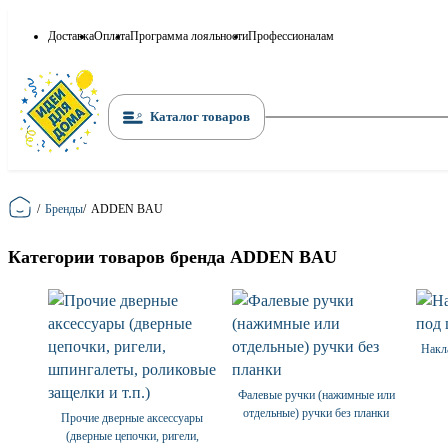
Доставка
Оплата
Программа лояльности
Профессионалам
Каталог товаров
Главная
/
Бренды
/
ADDEN BAU
Категории товаров бренда ADDEN BAU
Накл
Фалевые ручки (нажимные или
отдельные) ручки без планки
Прочие дверные аксессуары
(дверные цепочки, ригели,