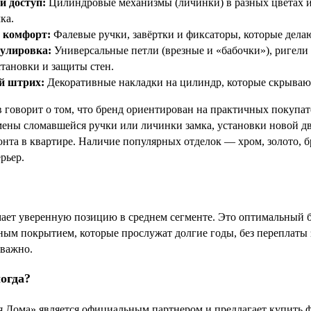
и доступ:
Цилиндровые механизмы (личинки) в разных цветах и
ка.
 комфорт:
Фалевые ручки, завёртки и фиксаторы, которые дела
улировка:
Универсальные петли (врезные и «бабочки»), ригели
тановки и защиты стен.
й штрих:
Декоративные накладки на цилиндр, которые скрываю
в говорит о том, что бренд ориентирован на практичных покупат
мены сломавшейся ручки или личинки замка, установки новой д
онта в квартире. Наличие популярных отделок — хром, золото, б
рьер.
 уверенную позицию в среднем сегменте. Это оптимальный ба
нным покрытием, которые прослужат долгие годы, без переплаты 
 важно.
логда?
я Дома» является официальным партнером и предлагает купить