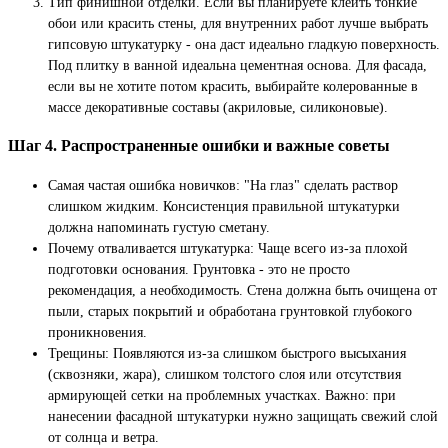
Тип финишной отделки. Если вы планируете клеить тонкие
обои или красить стены, для внутренних работ лучше выбрать
гипсовую штукатурку - она даст идеально гладкую поверхность.
Под плитку в ванной идеальна цементная основа. Для фасада,
если вы не хотите потом красить, выбирайте колерованные в
массе декоративные составы (акриловые, силиконовые).
Шаг 4. Распространенные ошибки и важные советы
Самая частая ошибка новичков: "На глаз" сделать раствор
слишком жидким. Консистенция правильной штукатурки
должна напоминать густую сметану.
Почему отваливается штукатурка: Чаще всего из-за плохой
подготовки основания. Грунтовка - это не просто
рекомендация, а необходимость. Стена должна быть очищена от
пыли, старых покрытий и обработана грунтовкой глубокого
проникновения.
Трещины: Появляются из-за слишком быстрого высыхания
(сквозняки, жара), слишком толстого слоя или отсутствия
армирующей сетки на проблемных участках. Важно: при
нанесении фасадной штукатурки нужно защищать свежий слой
от солнца и ветра.