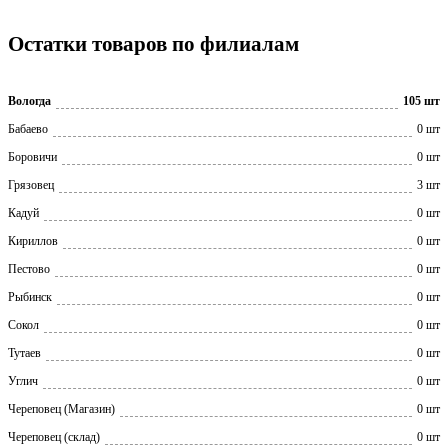
Остатки товаров по филиалам
Вологда
105 шт
Бабаево
0 шт
Боровичи
0 шт
Грязовец
3 шт
Кадуй
0 шт
Кириллов
0 шт
Пестово
0 шт
Рыбинск
0 шт
Сокол
0 шт
Тутаев
0 шт
Углич
0 шт
Череповец (Магазин)
0 шт
Череповец (склад)
0 шт