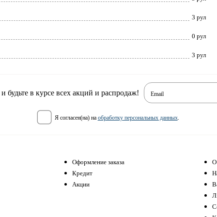
3 рул
0 рул
3 рул
 будьте в курсе всех акций и распродаж!
Email
я согласен(на) на
обработку персональных данных
.
Оформление заказа
О
Кредит
Н
Акции
В
Л
С