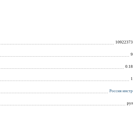
10922373
9
0.18
1
Россия инстр
рул