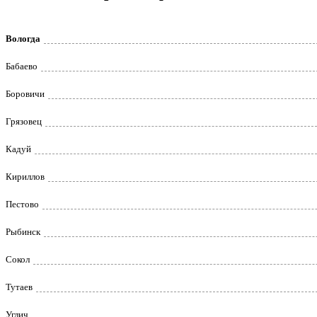
Вологда
Бабаево
Боровичи
Грязовец
Кадуй
Кириллов
Пестово
Рыбинск
Сокол
Тутаев
Углич