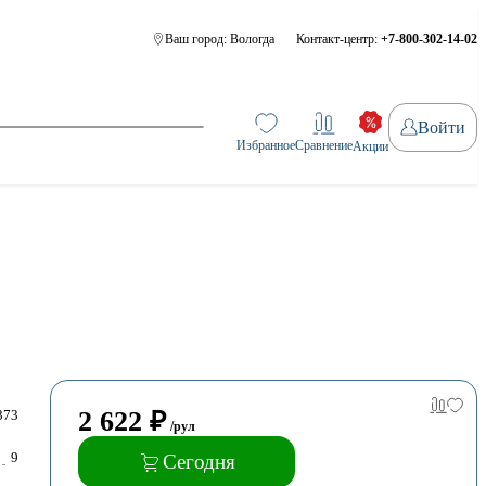
Ваш город:
Вологда
Контакт-центр:
+7-800-302-14-02
Войти
Избранное
Сравнение
Акции
2 622
₽
373
/рул
9
Сегодня