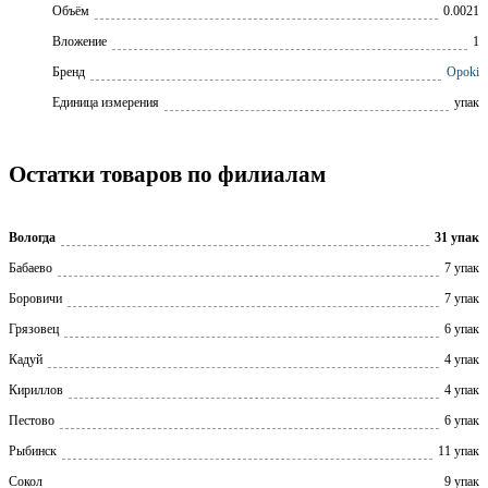
Объём
0.0021
Вложение
1
Бренд
Opoki
Единица измерения
упак
Остатки товаров по филиалам
Вологда
31 упак
Бабаево
7 упак
Боровичи
7 упак
Грязовец
6 упак
Кадуй
4 упак
Кириллов
4 упак
Пестово
6 упак
Рыбинск
11 упак
Сокол
9 упак