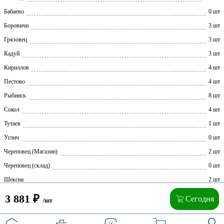
Бабаево
0 шт
Боровичи
3 шт
Грязовец
3 шт
Кадуй
3 шт
Кириллов
4 шт
Пестово
4 шт
Рыбинск
8 шт
Сокол
4 шт
Тутаев
1 шт
Углич
0 шт
Череповец (Магазин)
2 шт
Череповец (склад)
0 шт
Шексна
2 шт
3 881
₽
Сегодня
/шт