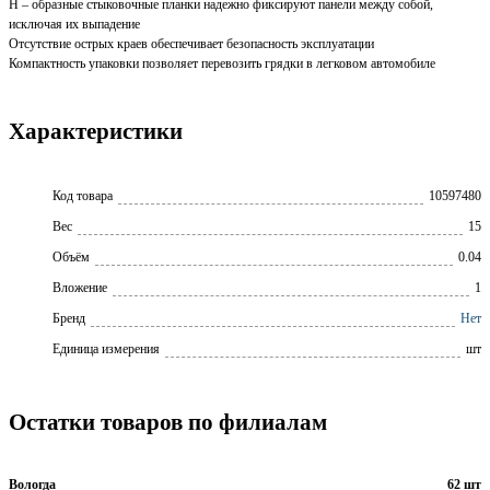
H – образные стыковочные планки надежно фиксируют панели между собой,
исключая их выпадение
Отсутствие острых краев обеспечивает безопасность эксплуатации
Компактность упаковки позволяет перевозить грядки в легковом автомобиле
Характеристики
Код товара
10597480
Вес
15
Объём
0.04
Вложение
1
Бренд
Нет
Единица измерения
шт
Остатки товаров по филиалам
Вологда
62 шт