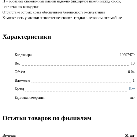
H – образные стыковочные планки надежно фиксируют панели между собой,
исключая их выпадение
Отсутствие острых краев обеспечивает безопасность эксплуатации
Компактность упаковки позволяет перевозить грядки в легковом автомобиле
Характеристики
Код товара
10597479
Вес
10
Объём
0.04
Вложение
1
Бренд
Нет
Единица измерения
шт
Остатки товаров по филиалам
Вологда
51 шт