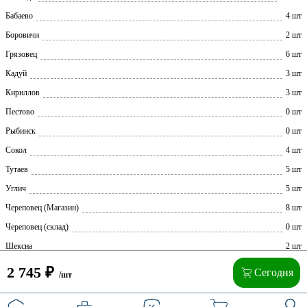
Бабаево
4 шт
Боровичи
2 шт
Грязовец
6 шт
Кадуй
3 шт
Кириллов
3 шт
Пестово
0 шт
Рыбинск
0 шт
Сокол
4 шт
Тутаев
5 шт
Углич
5 шт
Череповец (Магазин)
8 шт
Череповец (склад)
0 шт
Шексна
2 шт
2 745
₽
Сегодня
/шт